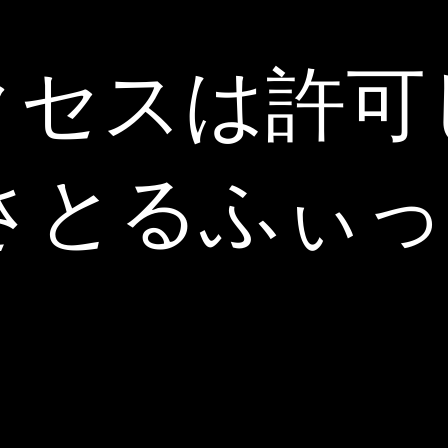
クセスは許可
. さとるふぃ