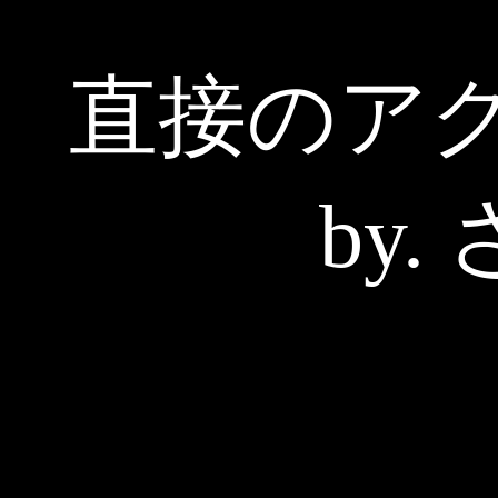
直接のア
by