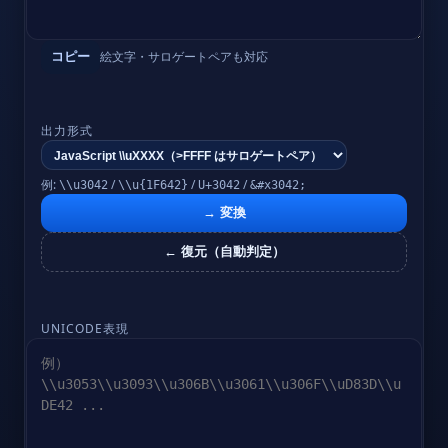
絵文字・サロゲートペアも対応
コピー
出力形式
例:
/
/
/
\\u3042
\\u{1F642}
U+3042
&#x3042;
→ 変換
← 復元（自動判定）
UNICODE表現