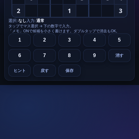
2
1
3
選択:
なし
入力:
通常
タップでマス選択 → 下の数字で入力。
「メモ」ONで候補を小さく書けます。ダブルタップで消去もOK。
1
2
3
4
5
6
7
8
9
消す
ヒント
戻す
保存