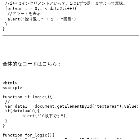
 //i++はインクリメントといって、iに1ずつ足しますよって意味。

 for(var i = 0;i < data2;i++){

  //アラートを表示

  alert("繰り返し" + i + "回目")

 }

全体的なコードはこちら：
<html>

<script>

function if_logic(){

 //

 var data1 = document.getElementById("textarea").value;

 if(data1<=10){

 	alert("10以下です");

 }

}

function for_logic(){
