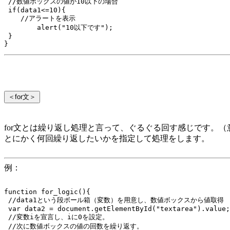
 //数値ボックスの値が10以下の場合

 if(data1<=10){

    //アラートを表示

 	alert("10以下です");

 }

＜for文＞
for文とは繰り返し処理と言って、ぐるぐる回す感じです。（
とにかく何回繰り返したいかを指定して処理をします。
例：
function for_logic(){

 //data1という段ボール箱（変数）を用意し、数値ボックスから値取得

 var data2 = document.getElementById("textarea").value;

 //変数iを宣言し、iに0を設定。

 //次に数値ボックスの値の回数を繰り返す。
