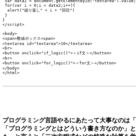
 var data2 = document.getElementById("textarea").value;

 for(var i = 0;i < data2;i++){

  alert("繰り返し" + i + "回目")

 }

}

</script>

<body>

<span>数値ボックス<span>

<textarea id="textarea">10</textarea>

<br>

<button onclick="if_logic()">＜if文＞</button>

<br>

<button onclick="for_logic()">＜for文＞</button>

</body>

</html>

プログラミング言語やるにあたって大事なのは「Py
「プログラミングとはどういう書き方なのか」と