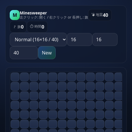
Minesweeper
M
40
💣 地雷
左クリック: 開く / 右クリック or 長押し: 旗
0
0
⏱️ 時間
🚩 旗
New