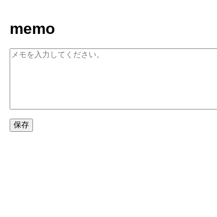
memo
保存