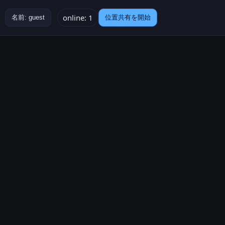
online: 1
名前:
guest
位置共有を開始