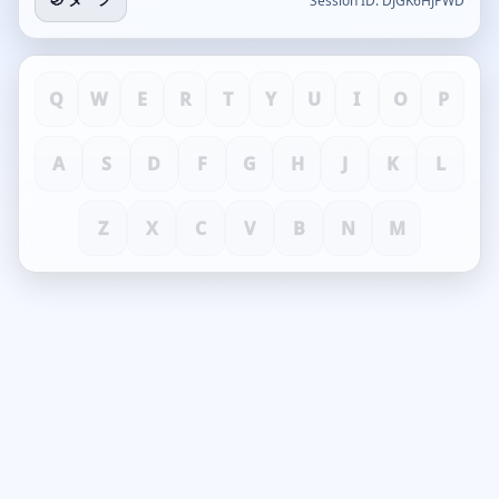
Session ID:
DJGK6HJPWD
Q
W
E
R
T
Y
U
I
O
P
A
S
D
F
G
H
J
K
L
Z
X
C
V
B
N
M