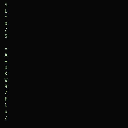
=

A

+

O

K

W

9

Z

F

l

u

/

I

3

t

U

r
