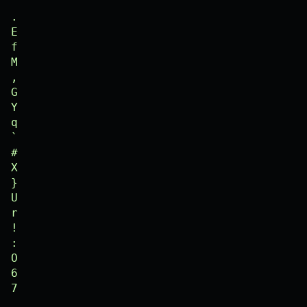
Y

q

`

#

X

}

U

r

!

:

O

6

7

S

L

*

0

/

S
